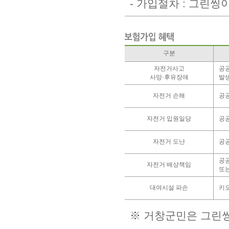
- 가입절차 : 그린
구분
자전거사고
공공
사망·후유장애
발생
자전거 손해
공공
자전거 입원일당
공공
자전거 도난
공공
공
자전거 배상책임
또는
대여시설 파손
키오
※ 거창군민은 그린씽