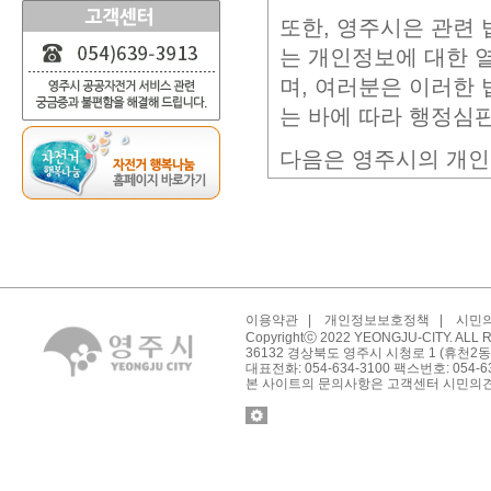
또한, 영주시은 관련
는 개인정보에 대한 
며, 여러분은 이러한
는 바에 따라 행정심판
다음은 영주시의 개인
정보보호방침은 영주시
인정보를 보호하기 위
수행하는데 필요한 개
보 보호] 두 가지로 
먼저 [홈페이지 이용
이용약관
|
개인정보보호정책
|
시민
Copyrightⓒ 2022 YEONGJU-CITY. ALL
36132 경상북도 영주시 시청로 1 (휴천2동
•자동으로 수집 저장
대표전화: 054-634-3100 팩스번호: 054-6
본 사이트의 문의사항은 고객센터 시민의
•이메일 및 웹 서식 
•웹사이트에서 운영
•링크 사이트 웹 페이
•웹사이트 이용 중 